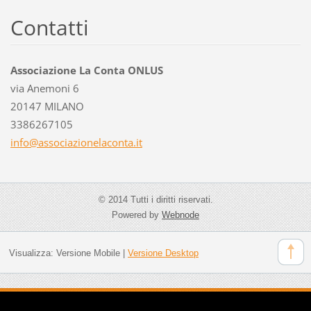
Contatti
Associazione La Conta ONLUS
via Anemoni 6
20147 MILANO
3386267105
info@ass
ociazion
elaconta
.it
© 2014 Tutti i diritti riservati.
Powered by
Webnode
Visualizza:
Versione Mobile
|
Versione Desktop