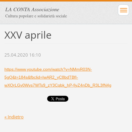
LA CONTA Associazione
Cultura popolare e solidarietà sociale
XXV aprile
25.04.2020 16:10
https://www.youtube.com/watch?v=NMmR03N-
5gQ&t=184s&fbclid=IwAR2_yC8bdTBfI-
wXQrLGv0Wvs7WTs9_zY3Cqbk_hP-fjyZ4nDb_R3L3fN4g
« Indietro