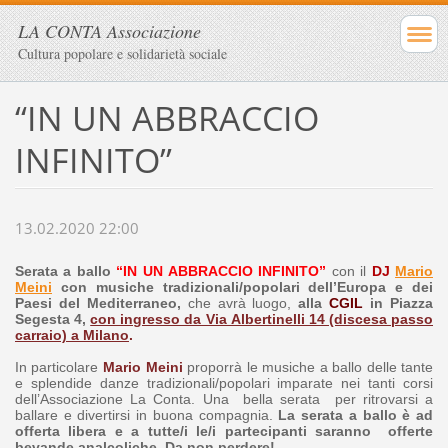
LA CONTA Associazione
Cultura popolare e solidarietà sociale
“IN UN ABBRACCIO
INFINITO”
13.02.2020 22:00
Serata a ballo
“IN UN ABBRACCIO INFINITO”
con il
DJ
Mario
Meini
con musiche tradizionali/popolari dell’Europa e dei
Paesi del Mediterraneo
,
che
avrà luogo,
alla
CGIL
in Piazza
Segesta 4,
con ingresso da Via Albertinelli 14 (discesa passo
carraio) a Milano
.
In particolare
Mario Meini
proporrà le musiche a ballo delle tante
e splendide danze tradizionali/popolari imparate nei tanti corsi
dell’Associazione La Conta. Una bella serata per ritrovarsi a
ballare e divertirsi in buona compagnia
.
La serata a ballo è ad
offerta libera e a tutte/i le/i partecipanti saranno offerte
bevande analcoliche. Da non perdere!