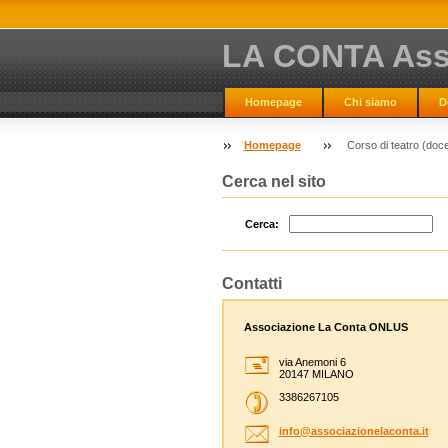
LA CONTA Ass
Homepage
Chi siamo
D
SOLIDARIETA' SOCIALE
Area 
Homepage
Corso di teatro (do
Cerca nel sito
Cerca:
Contatti
Associazione La Conta ONLUS
via Anemoni 6
20147 MILANO
3386267105
info@ass
ociazion
elaconta
.it