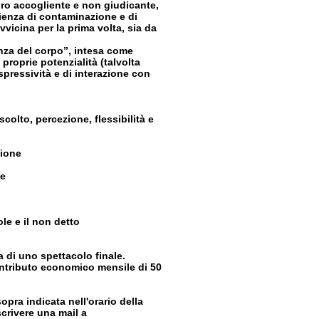
oro accogliente e non giudicante,
rienza di contaminazione e di
avvicina per la prima volta, sia da
enza del corpo”, intesa come
proprie potenzialità (talvolta
spressività e di interazione con
o, percezione, flessibilità e
ione
e
 e il non detto
a di uno spettacolo finale.
ontributo economico mensile di 50
sopra indicata nell'orario della
scrivere una mail a