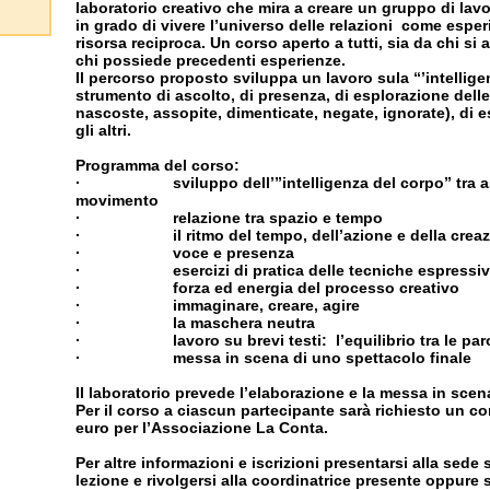
laboratorio creativo che mira a creare un gruppo di lav
in grado di vivere l’universo delle relazioni come espe
risorsa reciproca. Un corso aperto a tutti, sia da chi si 
chi possiede precedenti esperienze.
Il percorso proposto sviluppa un lavoro sula “’intellig
strumento di ascolto, di presenza, di esplorazione delle 
nascoste, assopite, dimenticate, negate, ignorate), di e
gli altri.
Programma del corso:
· sviluppo dell’”intelligenza del corpo” tra ascolt
movimento
· relazione tra spazio e tempo
· il ritmo del tempo, dell’azione e della creaz
· voce e presenza
· esercizi di pratica delle tecniche espressiv
· forza ed energia del processo creativo
· immaginare, creare, agire
· la maschera neutra
· lavoro su brevi testi: l’equilibrio tra le parole
· messa in scena di uno spettacolo finale
Il laboratorio prevede l’elaborazione e la messa in scen
Per il corso a ciascun partecipante sarà richiesto un c
euro per l’Associazione La Conta.
Per altre informazioni e iscrizioni presentarsi alla sede 
lezione e rivolgersi alla coordinatrice presente oppure 