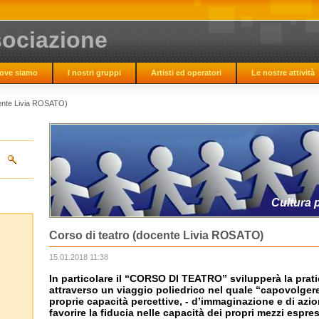
ociazione
ove siamo
I nostri gruppi
Artisti ed operatori
Le nostre attività
Riservata
Link Amici
Contatti
Profili dei collaboratori
CA
cente Livia ROSATO)
Cultura p
Corso di teatro (docente Livia ROSATO)
15.01.2018 11:38
In particolare il “CORSO DI TEATRO” svilupperà la prati
attraverso un viaggio poliedrico nel quale “capovolgere
proprie capacità percettive, - d’immaginazione e di azio
favorire la fiducia nelle capacità dei propri mezzi espre